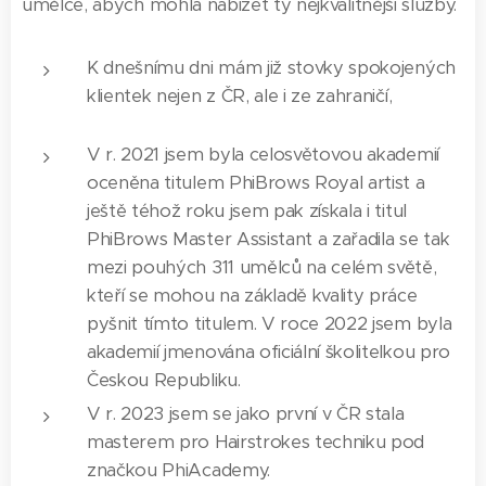
umělce, abych mohla nabízet ty nejkvalitnější služby.
K dnešnímu dni mám již stovky spokojených
klientek nejen z ČR, ale i ze zahraničí,
V r. 2021 jsem byla celosvětovou akademií
oceněna titulem PhiBrows Royal artist a
ještě téhož roku jsem pak získala i titul
PhiBrows Master Assistant a zařadila se tak
mezi pouhých 311 umělců na celém světě,
kteří se mohou na základě kvality práce
pyšnit tímto titulem. V roce 2022 jsem byla
akademií jmenována oficiální školitelkou pro
Českou Republiku.
V r. 2023 jsem se jako první v ČR stala
masterem pro Hairstrokes techniku pod
značkou PhiAcademy.