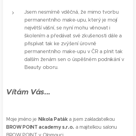
Jsem nesmírně vděčná, že mimo tvorbu
permanentního make-upu, který je mojí
největší vášní, se nyní mohu věnovat i
školením a předávat své zkušenosti dále a
přispívat tak ke zvýšení úrovně
permanentního make-upu v ČR a plnit tak
dalším ženám sen o úspěšném podnikání v
Beauty oboru.
Vítám Vás...
Nikola Paták
Moje jméno je
a jsem zakladatelkou
BROW POINT academy s.r.o.
a majitelkou salonu
BROW POINT v Olomouci.