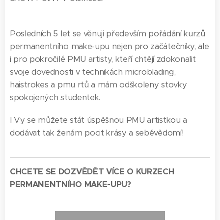
Posledních 5 let se věnuji především pořádání kurzů
permanentního make-upu nejen pro začátečníky, ale
i pro pokročilé PMU artisty, kteří chtějí zdokonalit
svoje dovednosti v technikách microblading,
haistrokes a pmu rtů a mám odškoleny stovky
spokojených studentek.
I Vy se můžete stát úspěšnou PMU artistkou a
dodávat tak ženám pocit krásy a seběvědomí!
CHCETE SE DOZVĚDĚT VÍCE O KURZECH
PERMANENTNÍHO MAKE-UPU?