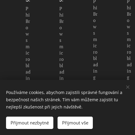
P
P
hi
hi
P
P
Br
Br
hi
hi
o
o
Br
Br
w
w
o
o
s
s
w
w
m
m
s
s
ic
ic
m
m
ro
ro
ic
ic
bl
bl
ro
ro
ad
ad
bl
bl
in
in
ad
ad
g
g
in
in
g
g
„...
„
Používáme cookies, abychom zajistili správné fungování a
„
„V
vš
N
bezpečnost našich stránek. Tím vám můžeme zajistit tu
N
š
e
e
nejlepší zkušenost při jejich návštěvě.
á
e
m
sk
d
c
z
ut
Přijmout nezbytné
Přijmout vše
h
h
e
e
er
n
sr
č